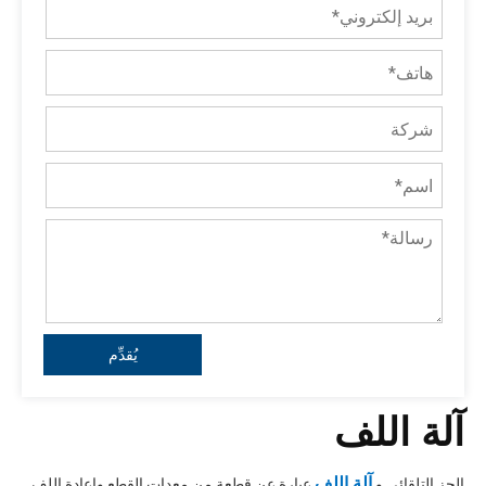
يُقدِّم
آلة اللف
آلة اللف
الحز التلقائي و
عبارة عن قطعة من معدات القطع وإعادة اللف